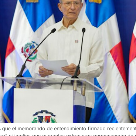
s que el memorando de entendimiento firmado recientement
ro” ni implica que migrantes extranjeros permanecerán de ma