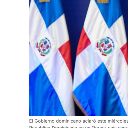
El Gobierno dominicano aclaró este miércole
República Dominicana en un “tercer país segu