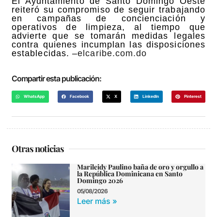
El Ayuntamiento de Santo Domingo Oeste
reiteró su compromiso de seguir trabajando
en campañas de concienciación y
operativos de limpieza, al tiempo que
advierte que se tomarán medidas legales
contra quienes incumplan las disposiciones
establecidas. –
elcaribe.com.do
Compartir esta publicación:
WhatsApp
Facebook
X
LinkedIn
Pinterest
Otras noticias
Marileidy Paulino baña de oro y orgullo a
la República Dominicana en Santo
Domingo 2026
05/08/2026
Leer más »