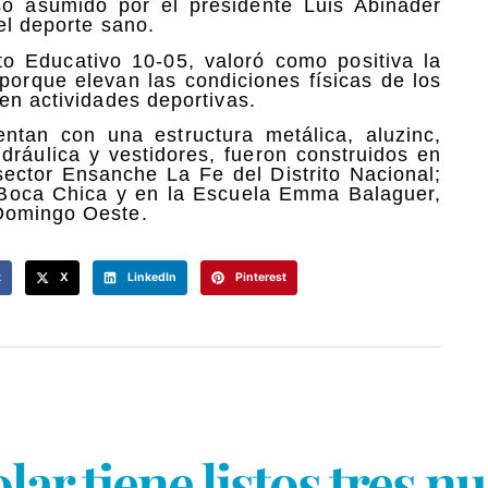
o asumido por el presidente Luis Abinader
el deporte sano.
ito Educativo 10-05, valoró como positiva la
 porque elevan las condiciones físicas de los
en actividades deportivas.
ntan con una estructura metálica, aluzinc,
idráulica y vestidores, fueron construidos en
sector Ensanche La Fe del Distrito Nacional;
 Boca Chica y en la Escuela Emma Balaguer,
 Domingo Oeste.
k
X
LinkedIn
Pinterest
lar tiene listos tres 