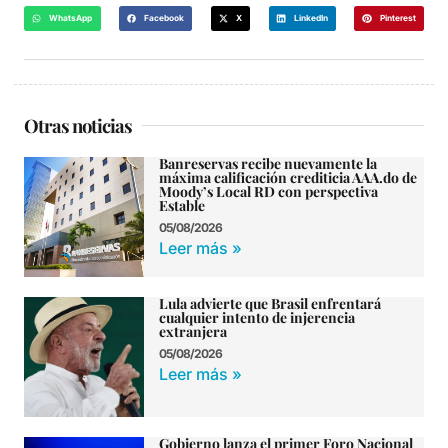
WhatsApp
Facebook
X
LinkedIn
Pinterest
Otras noticias
Banreservas recibe nuevamente la
máxima calificación crediticia AAA.do de
Moody’s Local RD con perspectiva
Estable
05/08/2026
Leer más »
Lula advierte que Brasil enfrentará
cualquier intento de injerencia
extranjera
05/08/2026
Leer más »
Gobierno lanza el primer Foro Nacional