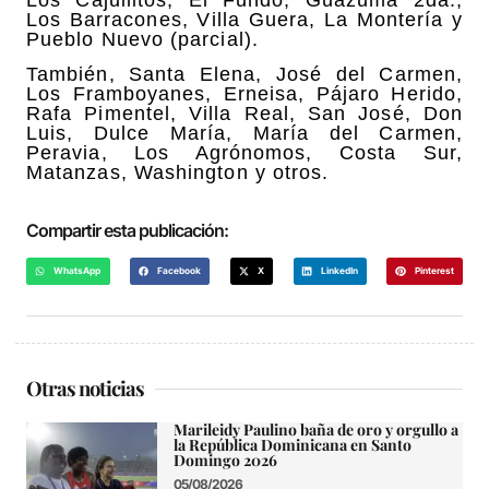
Los Cajuilitos, El Fundo, Guazuma 2da.,
Los Barracones, Villa Guera, La Montería y
Pueblo Nuevo (parcial).
También, Santa Elena, José del Carmen,
Los Framboyanes, Erneisa, Pájaro Herido,
Rafa Pimentel, Villa Real, San José, Don
Luis, Dulce María, María del Carmen,
Peravia, Los Agrónomos, Costa Sur,
Matanzas, Washington y otros.
Compartir esta publicación:
WhatsApp
Facebook
X
LinkedIn
Pinterest
Otras noticias
Marileidy Paulino baña de oro y orgullo a
la República Dominicana en Santo
Domingo 2026
05/08/2026