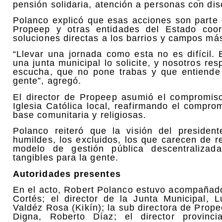
pensión solidaria, atención a personas con dis
Polanco explicó que esas acciones son parte 
Propeep y otras entidades del Estado coord
soluciones directas a los barrios y campos má
“Llevar una jornada como esta no es difícil.
una junta municipal lo solicite, y nosotros r
escucha, que no pone trabas y que entiende 
gente”, agregó.
El director de Propeep asumió el compromiso
Iglesia Católica local, reafirmando el compr
base comunitaria y religiosas.
Polanco reiteró que la visión del presiden
humildes, los excluidos, los que carecen de 
modelo de gestión pública descentralizad
tangibles para la gente.
Autoridades presentes
En el acto, Robert Polanco estuvo acompañado
Cortés; el director de la Junta Municipal, L
Valdéz Rosa (Kikín); la sub directora de Prop
Digna, Roberto Díaz; el director provinc