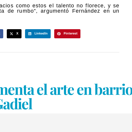
cios como estos el talento no florece, y se
falta de rumbo”, argumentó Fernández en un
k
X
LinkedIn
Pinterest
ta el arte en barrios
adiel