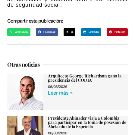
de seguridad social.
Compartir esta publicación:
WhatsApp
Facebook
X
LinkedIn
Pinterest
Otras noticias
Arquitecto George Richardson gana la
presidencia del CODIA
06/08/2026
Leer más »
Presidente Abinader viaja a Colombia
para participar en la toma de posesión de
Abelardo de la Espriella
06/08/2026