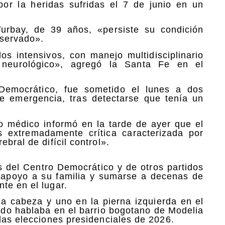
or la heridas sufridas el 7 de junio en un
urbay, de 39 años, «persiste su condición
eservado».
os intensivos, con manejo multidisciplinario
neurológico», agregó la Santa Fe en el
 Democrático, fue sometido el lunes a dos
de emergencia, tras detectarse que tenía un
o médico informó en la tarde de ayer que el
s extremadamente crítica caracterizada por
bral de difícil control».
s del Centro Democrático y de otros partidos
e apoyo a su familia y sumarse a decenas de
te en el lugar.
la cabeza y uno en la pierna izquierda en el
ando hablaba en el barrio bogotano de Modelia
las elecciones presidenciales de 2026.