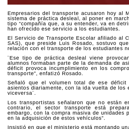
Empresarios del transporte acusaron hoy al M
sistema de práctica desleal, al poner en marc
tipo “compañía que, a su entender, va en detri
han ofrecido ese servicio a los estudiantes.
El Servicio de Transporte Escolar afiliado a
SAS), que preside Luis Rosado, sostuvo que
relación con el transporte de los estudiantes 
¨Ese tipo de práctica desleal viene provoc
alumnos formaban parte de la demanda de asie
déficit provoca incumplimiento en los compr
transporte”, enfatizó Rosado.
Señaló que el volumen total de ese déficit
asientos diariamente, con la ida vuelta de los
viceversa¨.
Los transportistas señalaron que no están en
contrario, el sector transporte está prepa
embargo, con la compra masiva de unidades p
en la adquisición de estos vehículos”.
Insistió en que el ministerio está montando u