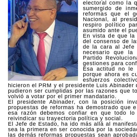
electoral como la 
sumergido de inme
reformas que el g
Nacional, al presi
respiro político 
asumido ante el pu
En vista de que la 
del consenso de la
de la cara al Jefe
necesario que la 
Partido Revolucio
gestiones para conf
Esa actitud no le 
porque ahora es cu
esfuerzos colecti
hicieron el PRM y el presidente Luis Abinader
pudieron ser cumplidas por las razones que t
volvió a votar por el primer mandatario.
El presidente Abinader, con la posición in
propuestas de reformas ha demostrado que e
esa razón debemos confiar en que todo lo
reivindicar su trayectoria política y social.
El Jefe de Estado, ha ido más allá al manifest
sea la primera en ser conocida por la socied
las demás reformas propuestas sean aprobad