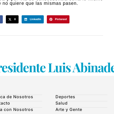
ue no quiere que las mismas pasen.
k
X
LinkedIn
Pinterest
residente Luis Abinad
ca de Nosotros
Deportes
tacto
Salud
a con Nosotros
Arte y Gente