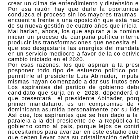
crear un clima de entendimiento y distensión e
Por esa razón hay que darle la oportunida
conduzca el proceso sin los mayores traumas
encuentra frente a una oposición que está hac
de su nueva gestión de cuatro años que inicia 
Mal harían, ahora, los que aspiran a la nomin
iniciar un proceso de campaña política intern
producir las transformaciones que necesita el
que eso desgastaría las energías del mandata
en un servicio mediocre a favor de la colecti
cambio iniciado en el 2020.
Por esas razones, los que aspiran a la pre
posponer todo tipo de esfuerzo político p
permitirle al presidente Luis Abinader, impu
mismas hayan comenzado a dar sus frutos ent
Los aspirantes del partido de gobierno de
candidato que surja en el 2028, dependerá d
que presentará el presidente Abinader, po
primer mandatario, es un compromiso de e
dominicana asumida personalmente por su líder
Así que, los aspirantes que se han dado a la
paralela a la del presidente de la República l
gobierno como al país, porque lejos de contr
necesitamos para avanzar en este estadio que 
que deben llevar para su cristalización defini