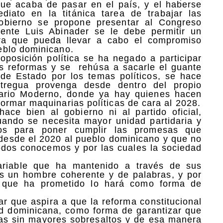
que acaba de pasar en el país, y el haberse
diato en la titánica tarea de trabajar las
obierno se propone presentar al Congreso
dente Luis Abinader se le debe permitir un
para que pueda llevar a cabo el compromiso
eblo dominicano.
oposición política se ha negado a participar
s reformas y se rehúsa a sacarle el guante
 de Estado por los temas políticos, se hace
tregua provenga desde dentro del propio
nario Moderno, donde ya hay quienes hacen
ormar maquinarias políticas de cara al 2028.
hace bien al gobierno ni al partido oficial,
ando se necesita mayor unidad partidaria y
vos para poner cumplir las promesas que
 desde el 2020 al pueblo dominicano y que no
odos conocemos y por las cuales la sociedad
variable que ha mantenido a través de sus
s un hombre coherente y de palabras, y por
 que ha prometido lo hará como forma de
ar que aspira a que la reforma constitucional
ad dominicana, como forma de garantizar que
as sin mayores sobresaltos y de esa manera