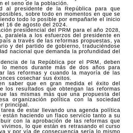
n el seno de la población.
d al presidente de la República para que
 posibles, sobre todo en momentos en que se
iendo todo lo posible por empañarle el inicio
el 16 de agosto del 2024.
ación presidencial del PRM para el año 2028,
a, paralela a los esfuerzos del presidente en
 país a través de las reformas propuestas, ya
rio y del partido de gobierno, traduciéndose
vidad nacional que demanda la profundidad del
sidencia de la República por el PRM, deben
or lo menos durante más de dos años para
lsar las reformas y cuando la mayoría de las
onces cosechar sus éxitos.
ben saber que en gran medida el éxito del
e los resultados que obtengan las reformas
rque las mismas más que una propuesta del
sa organización política con la sociedad
 principal.
 tarea de estar llevando una agenda política
e están haciendo un flaco servicio tanto a su
ibuir con la aprobación de las reformas que
vivimos, lo que están es retrasando el curso
tiva y por vía de consecuencia sería lo mismo