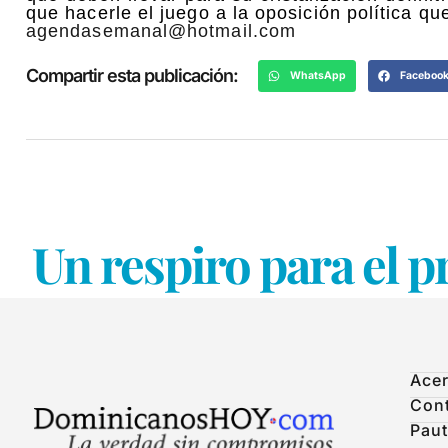
que hacerle el juego a la oposición política q
agendasemanal@hotmail.com
Compartir esta publicación:
WhatsApp
Faceboo
Un respiro para el p
Acer
Con
Paut