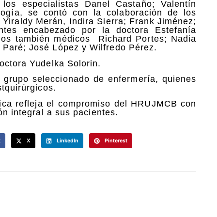
 los especialistas Danel Castaño; Valentín
logía, se contó con la colaboración de los
Yiraldy Merán, Indira Sierra; Frank Jiménez;
entes encabezado por la doctora Estefanía
los también médicos
Richard Portes; Nadia
 Paré; José López y Wilfredo Pérez.
octora Yudelka Solorin.
 grupo seleccionado de enfermería, quienes
tquirúrgicos.
rgica refleja el compromiso del HRUJMCB con
ón integral a sus pacientes.
k
X
LinkedIn
Pinterest