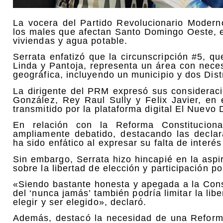
La vocera del Partido Revolucionario Modern
los males que afectan Santo Domingo Oeste, en
viviendas y agua potable.
Serrata enfatizó que la circunscripción #5, q
Linda y Pantoja, representa un área con nece
geográfica, incluyendo un municipio y dos Dist
La dirigente del PRM expresó sus consideracio
González, Rey Raul Sully y Felix Javier, en
transmitido por la plataforma digital El Nuevo 
En relación con la Reforma Constitucion
ampliamente debatido, destacando las declar
ha sido enfático al expresar su falta de interé
Sin embargo, Serrata hizo hincapié en la aspi
sobre la libertad de elección y participación p
«Siendo bastante honesta y apegada a la Cons
del ‘nunca jamás’ también podría limitar la li
elegir y ser elegido», declaró.
Además, destacó la necesidad de una Reforma