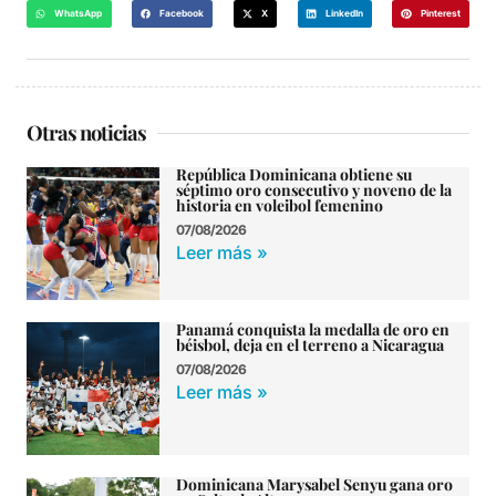
WhatsApp
Facebook
X
LinkedIn
Pinterest
Otras noticias
República Dominicana obtiene su
séptimo oro consecutivo y noveno de la
historia en voleibol femenino
07/08/2026
Leer más »
Panamá conquista la medalla de oro en
béisbol, deja en el terreno a Nicaragua
07/08/2026
Leer más »
Dominicana Marysabel Senyu gana oro