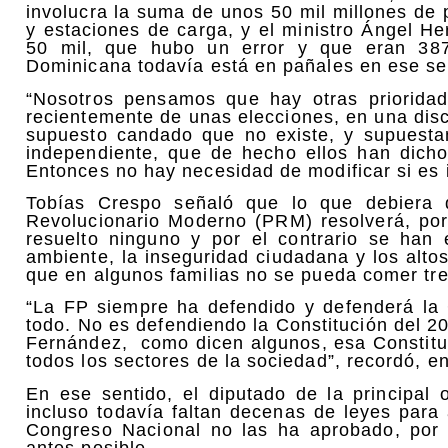
involucra la suma de unos 50 mil millones de 
y estaciones de carga, y el ministro Ángel He
50 mil, que hubo un error y que eran 387
Dominicana todavía está en pañales en ese se
“Nosotros pensamos que hay otras priorida
recientemente de unas elecciones, en una dis
supuesto candado que no existe, y supuestam
independiente, que de hecho ellos han dich
Entonces no hay necesidad de modificar si es 
Tobías Crespo señaló que lo que debiera d
Revolucionario Moderno (PRM) resolverá, po
resuelto ninguno y por el contrario se ha
ambiente, la inseguridad ciudadana y los alto
que en algunos familias no se pueda comer tre
“La FP siempre ha defendido y defenderá la 
todo. No es defendiendo la Constitución del 
Fernández, como dicen algunos, esa Constituc
todos los sectores de la sociedad”, recordó, e
En ese sentido, el diputado de la principal 
incluso todavía faltan decenas de leyes para
Congreso Nacional no las ha aprobado, por
antes posible.