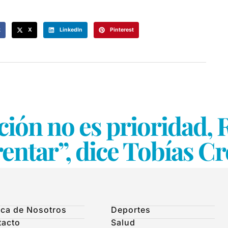
k
X
LinkedIn
Pinterest
ción no es prioridad,
entar”, dice Tobías C
ca de Nosotros
Deportes
tacto
Salud