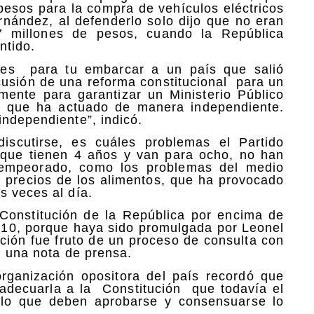
pesos para la compra de vehículos eléctricos
rnández, al defenderlo solo dijo que no eran
 millones de pesos, cuando la República
ntido.
des para tu embarcar a un país que salió
cusión de una reforma constitucional para un
ente para garantizar un Ministerio Público
o que ha actuado de manera independiente.
independiente”, indicó.
iscutirse, es cuáles problemas el Partido
rque tienen 4 años y van para ocho, no han
n empeorado, como los problemas del medio
s precios de los alimentos, que ha provocado
s veces al día.
Constitución de la República por encima de
2010, porque haya sido promulgada por Leonel
ión fue fruto de un proceso de consulta con
n una nota de prensa.
organización opositora del país recordó que
 adecuarla a la Constitución que todavía el
 lo que deben aprobarse y consensuarse lo