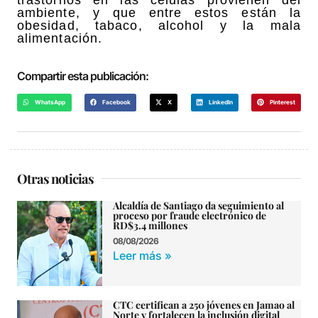
trastornos en las células provienen del
ambiente, y que entre estos están la
obesidad, tabaco, alcohol y la mala
alimentación.
Compartir esta publicación:
WhatsApp
Facebook
X
LinkedIn
Pinterest
Otras noticias
Alcaldía de Santiago da seguimiento al
proceso por fraude electrónico de
RD$3.4 millones
08/08/2026
Leer más »
CTC certifican a 250 jóvenes en Jamao al
Norte y fortalecen la inclusión digital