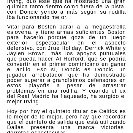
Irving, dúo este que ha mostrado una gran
química tanto dentro como fuera de la pista,
con Doncic yendo a más según su rodilla
iba funcionando mejor.
Vital para Boston parar a la megaestrella
eslovena, y tiene armas suficientes Boston
para hacerlo porque goza de un juego
exterior espectacular en el aspecto
defensivo, con Jrue Holiday, Derrick White y
Jaylen Brown, más los apoyos puntuales
que pueda hacer Al Horford, que se podría
convertir en el primer dominicano en ganar
el anillo. Eso sí, Doncic es Doncic, un
jugador arrebatador que ha demostrado
poder superar a grandísimos defensores en
estos playoffs a pesar de arrastrar
problemas en una rodilla. Y cuando el ex
del Real Madrid ha flaqueado, ha surgido el
mejor Irving.
Hoy por hoy el quinteto titular de Celtics es
lo mejor de lo mejor, pero hay que recordar
que el quinteto de salida que está utilizando
Dallas presenta una marca victorias-
derrotas espectacular.