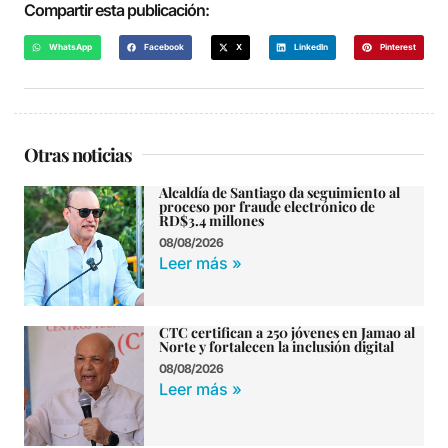
Compartir esta publicación:
WhatsApp
Facebook
X
LinkedIn
Pinterest
Otras noticias
Alcaldía de Santiago da seguimiento al
proceso por fraude electrónico de
RD$3.4 millones
08/08/2026
Leer más »
CTC certifican a 250 jóvenes en Jamao al
Norte y fortalecen la inclusión digital
08/08/2026
Leer más »