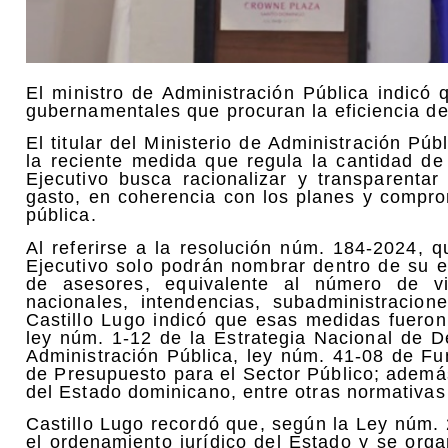
El ministro de Administración Pública indicó 
gubernamentales que procuran la eficiencia de
El titular del Ministerio de Administración Pú
la reciente medida que regula la cantidad d
Ejecutivo busca racionalizar y transparenta
gasto, en coherencia con los planes y comprom
pública.
Al referirse a la resolución núm. 184-2024, q
Ejecutivo solo podrán nombrar dentro de su e
de asesores, equivalente al número de vic
nacionales, intendencias, subadministracion
Castillo Lugo indicó que esas medidas fuero
ley núm. 1-12 de la Estrategia Nacional de D
Administración Pública, ley núm. 41-08 de Fu
de Presupuesto para el Sector Público; además
del Estado dominicano, entre otras normativas
Castillo Lugo recordó que, según la Ley núm. 
el ordenamiento jurídico del Estado y se orga