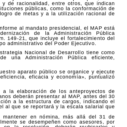
a y de racionalidad, entre otros, que indican
stituciones públicas, como la conformación de
logro de metas y a la utilización racional de
onforme al mandato presidencial, el MAP está
rnización de la Administración Pública
. 149-21, que incluye el fortalecimiento del
po administrativo del Poder Ejecutivo.
strategia Nacional de Desarrollo tiene como
de una Administración Pública eficiente,
nuestro aparato público se organice y ejecute
eficiencia, eficacia y economía», puntualizó
 a la elaboración de los anteproyectos de
ganos deberán presentar al MAP, antes del 30
ción a la estructura de cargos, indicando el
l al que se reportará y la escala salarial que
an mantener en nómina, más allá del 31 de
ualmente se desempeñen como asesores, por
 en la resolución, deberán reubicarlos y