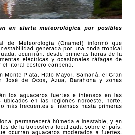
uen en alerta meteorológica por posibles
l de Meteorología (Onamet) informó que
nestabilidad generada por una onda tropical
guada, ocurrirán, desde primeras horas de la
mentas eléctricas y ocasionales ráfagas de
el litoral costero caribeño,
 en Monte Plata, Hato Mayor, Samaná, el Gran
an José de Ocoa, Azua, Barahona y zonas
rán los aguaceros fuertes e intensos en las
 ubicados en las regiones noroeste, norte,
endo más frecuentes e intensos hasta primeras
cional permanecerá húmeda e inestable, y en
es de la troposfera localizada sobre el país,
ue ocurran aguaceros moderados a fuertes,