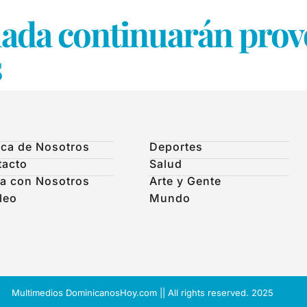
uada continuarán prov
s
ca de Nosotros
Deportes
tacto
Salud
a con Nosotros
Arte y Gente
leo
Mundo
Multimedios DominicanosHoy.com || All rights reserved. 2025