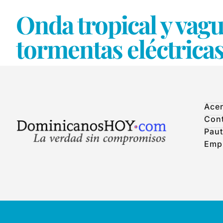
Onda tropical y vag
tormentas eléctrica
Acer
Con
Paut
Emp