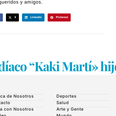
queridos y amigos.
k
X
LinkedIn
Pinterest
díaco “Kaki Martí» hij
ca de Nosotros
Deportes
tacto
Salud
a con Nosotros
Arte y Gente
leo
Mundo