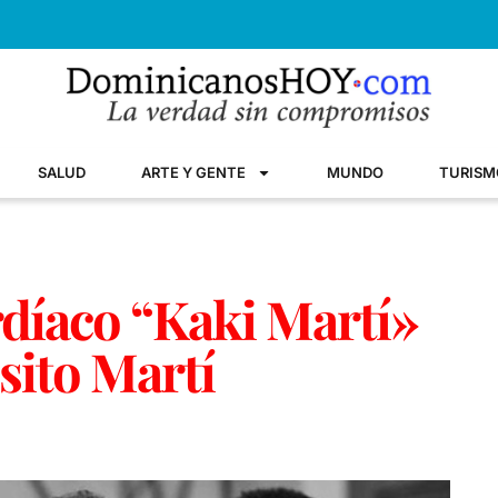
SALUD
ARTE Y GENTE
MUNDO
TURISM
rdíaco “Kaki Martí»
isito Martí