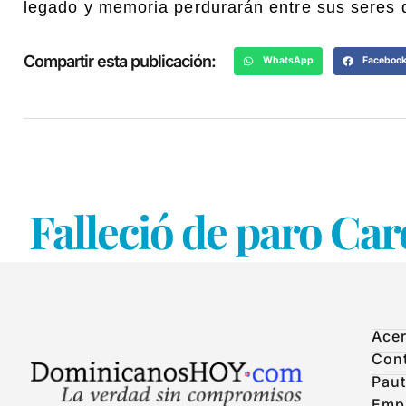
legado y memoria perdurarán entre sus seres 
Compartir esta publicación:
WhatsApp
Faceboo
Falleció de paro Car
Acer
Con
Paut
Emp