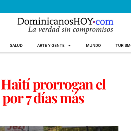
SALUD
ARTE Y GENTE
MUNDO
TURISM
 Haití prorrogan el
 por 7 días más