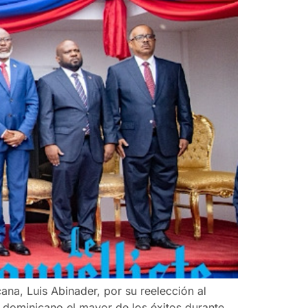
cana, Luis Abinader, por su reelección al
o dominicano el mayor de los éxitos durante