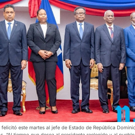
 felicitó este martes al jefe de Estado de República Domini
os. “Al tiempo que desea al presidente reelegido y al puebl