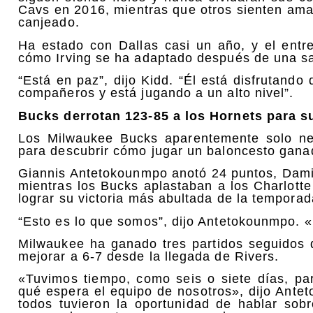
Cavs en 2016, mientras que otros sienten ama
canjeado.
Ha estado con Dallas casi un año, y el entr
cómo Irving se ha adaptado después de una sa
“Está en paz”, dijo Kidd. “Él está disfrutando
compañeros y está jugando a un alto nivel”.
Bucks derrotan 123-85 a los Hornets para su
Los Milwaukee Bucks aparentemente solo nec
para descubrir cómo jugar un baloncesto gana
Giannis Antetokounmpo anotó 24 puntos, Damia
mientras los Bucks aplastaban a los Charlott
lograr su victoria más abultada de la temporad
“Esto es lo que somos”, dijo Antetokounmpo. «
Milwaukee ha ganado tres partidos seguidos 
mejorar a 6-7 desde la llegada de Rivers.
«Tuvimos tiempo, como seis o siete días, pa
qué espera el equipo de nosotros», dijo Ante
todos tuvieron la oportunidad de hablar sob