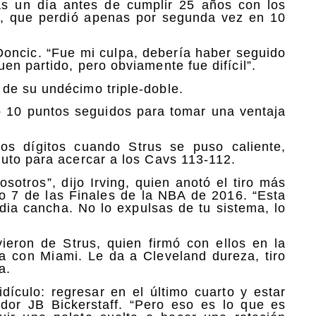
as un día antes de cumplir 25 años con los
as, que perdió apenas por segunda vez en 10
o Doncic. “Fue mi culpa, debería haber seguido
n partido, pero obviamente fue difícil”.
de su undécimo triple-doble.
ó 10 puntos seguidos para tomar una ventaja
os dígitos cuando Strus se puso caliente,
uto para acercar a los Cavs 113-112.
sotros”, dijo Irving, quien anotó el tiro más
go 7 de las Finales de la NBA de 2016. “Esta
dia cancha. No lo expulsas de tu sistema, lo
eron de Strus, quien firmó con ellos en la
 con Miami. Le da a Cleveland dureza, tiro
a.
dículo: regresar en el último cuarto y estar
dor JB Bickerstaff. “Pero eso es lo que es