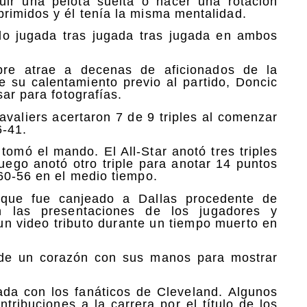
ir una pelota suelta o hacer una rotación
rimidos y él tenía la misma mentalidad.
do jugada tras jugada tras jugada en ambos
pre atrae a decenas de aficionados de la
 su calentamiento previo al partido, Doncic
ar para fotografías.
valiers acertaron 7 de 9 triples al comenzar
6-41.
tomó el mando. El All-Star anotó tres triples
luego anotó otro triple para anotar 14 puntos
 60-56 en el medio tiempo.
e que fue canjeado a Dallas procedente de
n las presentaciones de los jugadores y
n video tributo durante un tiempo muerto en
a de un corazón con sus manos para mostrar
cada con los fanáticos de Cleveland. Algunos
tribuciones a la carrera por el título de los