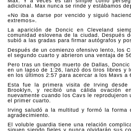
Max. Y a veces es tan simple como persegu
adicional. Max nunca se rinde y estábamos dep
«No iba a darse por vencido y siguió hacien
extremos».
La aparición de Doncic en Cleveland siem
comunidad eslovena de la ciudad. Después de
subió a las gradas para firmar autógrafos y pos
Después de un comienzo ofensivo lento, los Ca
el segundo cuarto y abrieron una ventaja de 5
Pero tras un tiempo muerto de Dallas, Doncic 
en un lapso de 1:26, lanzó dos tiros libres y 
en los últimos 2:57 para acercar a los Mavs a
Esta fue la primera visita de Irving desd
Brooklyn, y recibió una cálida ovación e
nuevamente cuando los Cavs le reprodujeron u
el primer cuarto.
Irving saludó a la multitud y formó la form
agradecimiento.
El voluble guardia tiene una relación compli
siguen siendo fieles y nunca olvidarán sus con