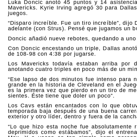
Luka Doncic anotó 45 puntos y 14 asistenci
Mavericks. Kyrie Irving agregó 30 para Dall
juegos.
“Disparo increíble. Fue un tiro increíble”, dij
adelante (con Strus). Pensé que jugamos un bue
Doncic añadió nueve rebotes, quedando a uno 
Con Doncic encestando un triple, Dallas anot
de 108-98 con 4:38 por jugarse.
Los Mavericks todavía estaban arriba por d
anotando cuatro triples en poco más de un min
“Ese lapso de dos minutos fue intenso para no
grande en la historia de Cleveland en el Jue
es la primera vez que pierdo en un tiro de me
sientes. Éste tiene que doler un poco”.
Los Cavs están encantados con lo que obtuvi
temporada baja después de una buena carrera
exterior y otro líder, dentro y fuera de la canch
“Lo que hizo esta noche fue absolutamente ri
deprimidos como estábamos”, dijo el entrena