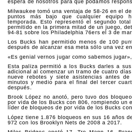
espera de nosotros para que podamos responsa
Milwaukee tomó una ventaja de 58-26 en el des
puntos más bajo que cualquier equipo h
temporada. Esto representó el segundo tota
permitido en la primera mitad de un juego, det
94-81 sobre los Philadelphia 76ers el 3 de ma
Los Bucks han permitido menos de 100 punto
después de alcanzar esa meta sólo una vez en
«Es genial vernos jugar como sabemos jugar», 
Esta paliza permitió a los Bucks darles a su
adicional al comenzar un tramo de cuatro días 
nueve rebotes y siete asistencias antes de
minutos y medio para el final del tercer cua
después.
Brook López no anotó, pero tuvo dos bloqueos
por vida de los Bucks con 806, rompiendo un 
líder de bloqueos de por vida de los Bucks co
López tiene 1.876 bloqueos en sus 16 años de 
972 con los Brooklyn Nets de 2008 a 2017.