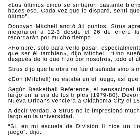
«Los últimos cinco se sintieron bastante bien»
haces eso. Cada vez que lo disparé, sentí que
último”.
Donovan Mitchell anotó 31 puntos, Strus agre
mejoraron a 12-3 desde el 26 de enero lu
recordarán por mucho tiempo.
«Hombre, solo para verlo pasar, especialmente
que ser él también», dijo Mitchell. “Uno sue
después de lo que hizo por nosotros, todo el ú
Strus dijo que la obra no fue diseñada sino si
«Don (Mitchell) no estaba en el juego, así qu
Según Basketball Reference, el sensacional t
largo en la era de los triples (1979-80). Dev
Nueva Orleans venciera a Oklahoma City el 15
A decir verdad, a Strus no le impresionó muc
largo en la universidad.
“Sí, en mi escuela de División II hice un t
juego”, dijo.