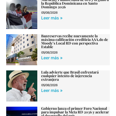
la República Dominicana en Santo
Domingo 2026
05/08/2026
Leer más »
Banreservas recibe nuevamente la
máxima calificación crediticia AAA.do de
Moody’s Local RD con perspectiva
Estable
05/08/2026
Leer más »
Lula advierte que Brasil enfrentará
cualquier intento de injerencia
extranjera
05/08/2026
Leer más »
Gobierno lanza el primer Foro Nacional
para impulsar la Meta RD 2036 y acelerar
el desarrollo del país