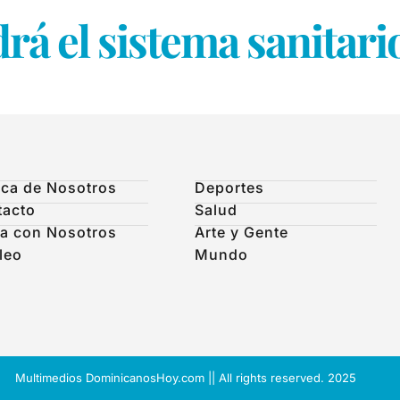
á el sistema sanitari
ca de Nosotros
Deportes
tacto
Salud
a con Nosotros
Arte y Gente
leo
Mundo
Multimedios DominicanosHoy.com || All rights reserved. 2025