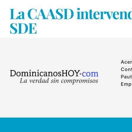
La CAASD intervendr
SDE
Acer
Con
Paut
Emp