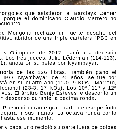
ongoles que asistieron al Barclays Center
 porque el dominicano Claudio Marrero no
ncuentro.
e Mongolia rechazó un fuerte desafío del
itivo abridor de una triple cartelera “PBC en
gos Olímpicos de 2012, ganó una decisión
. Los tres jueces, Julie Lederman (114-113),
111), anotaron su pelea por Nyambayar.
toria de las 126 libras. También ganó el
 IBO. Nyambayar, de 26 años, se fue por
stá en su cuarto año (11-0, 9 KOs). Marrero,
fesional (23-3, 17 KOs). Los 10ª, 11ª y 12ª
ivos. El árbitro Benjy Esteves le descontó un
n descanso durante la décima ronda.
. Presionó durante gran parte de ese período
 dejara ir sus manos. La octava ronda contó
ha hasta ese momento.
 y cada uno recibió su parte justa de golpes