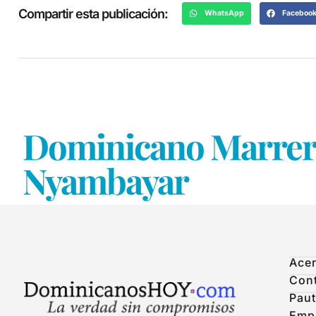
Compartir esta publicación:
WhatsApp
Faceboo
Dominicano Marrero
Nyambayar
Acer
Con
Paut
Emp