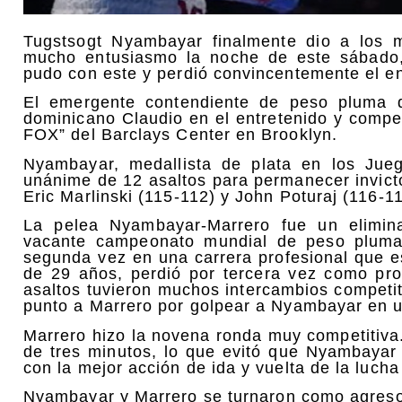
Tugstsogt Nyambayar finalmente dio a los m
mucho entusiasmo la noche de este sábado,
pudo con este y perdió convincentemente el e
El emergente contendiente de peso pluma d
dominicano Claudio en el entretenido y compet
FOX” del Barclays Center en Brooklyn.
Nyambayar, medallista de plata en los Jue
unánime de 12 asaltos para permanecer invicto
Eric Marlinski (115-112) y John Poturaj (116-
La pelea Nyambayar-Marrero fue un elimina
vacante campeonato mundial de peso pluma
segunda vez en una carrera profesional que e
de 29 años, perdió por tercera vez como pro
asaltos tuvieron muchos intercambios competit
punto a Marrero por golpear a Nyambayar en u
Marrero hizo la novena ronda muy competitiva
de tres minutos, lo que evitó que Nyambayar
con la mejor acción de ida y vuelta de la luc
Nyambayar y Marrero se turnaron como agresor