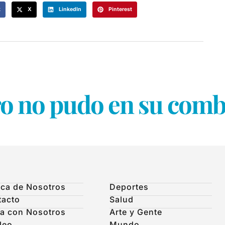
k
X
LinkedIn
Pinterest
 no pudo en su comba
ca de Nosotros
Deportes
tacto
Salud
a con Nosotros
Arte y Gente
leo
Mundo