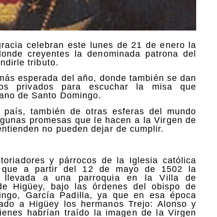
gracia celebran este lunes de 21 de enero la
donde creyentes la denominada patrona del
dirle tributo.
la más esperada del año, donde también se dan
rios privados para escuchar la misa que
tano de Santo Domingo.
el país, también de otras esferas del mundo
algunas promesas que le hacen a la Virgen de
entienden no pueden dejar de cumplir.
toriadores y párrocos de la Iglesia católica
 que a partir del 12 de mayo de 1502 la
 llevada a una parroquia en la Villa de
de Higüey, bajo las órdenes del obispo de
ngo, García Padilla, ya que en esa época
gado a Higüey los hermanos Trejo: Alonso y
ienes habrían traído la imagen de la Virgen