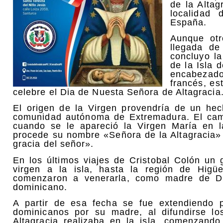
de la Altag
localidad
España.
Aunque otr
llegada de
concluyo la
de la Isla 
encabezado
francés, es
celebre el Dia de Nuesta Señora de Altagracia
El origen de la Virgen provendría de un he
comunidad autónoma de Extremadura. El cam
cuando se le apareció la Virgen María en l
procede su nombre «Señora de la Altagracia» 
gracia del señor».
En los últimos viajes de Cristobal Colón un 
virgen a la isla, hasta la región de Higüe
comenzaron a venerarla, como madre de Di
dominicano.
A partir de esa fecha se fue extendiendo po
dominicanos por su madre, al difundirse l
Altagracia realizaba en la isla, comenzando