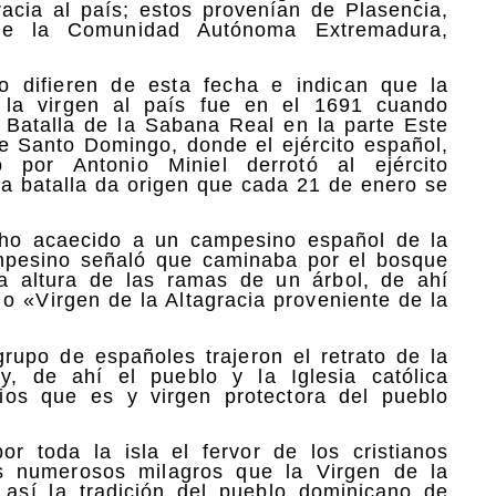
racia al país; estos provenían de Plasencia,
 de la Comunidad Autónoma Extremadura,
o difieren de esta fecha e indican que la
 la virgen al país fue en el 1691 cuando
 Batalla de la Sabana Real en la parte Este
de Santo Domingo, donde el ejército español,
 por Antonio Miniel derrotó al ejército
ta batalla da origen que cada 21 de enero se
.
cho acaecido a un campesino español de la
pesino señaló que caminaba por el bosque
a altura de las ramas de un árbol, de ahí
o «Virgen de la Altagracia proveniente de la
grupo de españoles trajeron el retrato de la
y, de ahí el pueblo y la Iglesia católica
os que es y virgen protectora del pueblo
r toda la isla el fervor de los cristianos
os numerosos milagros que la Virgen de la
 así la tradición del pueblo dominicano de