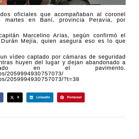
 dos oficiales que acompañaban al coronel
 martes en Baní, provincia Peravia, por
apitán Marcelino Arias, según confirmó el
ix Durán Mejía, quien asegura eso es lo que
n un vídeo captado por cámaras de seguridad
ntras huyen del lugar y dejan abandonado a
ado en el pavimento.
eos/2059994930757073/
deos/2059994930757073/?t=38
k
X
LinkedIn
Pinterest