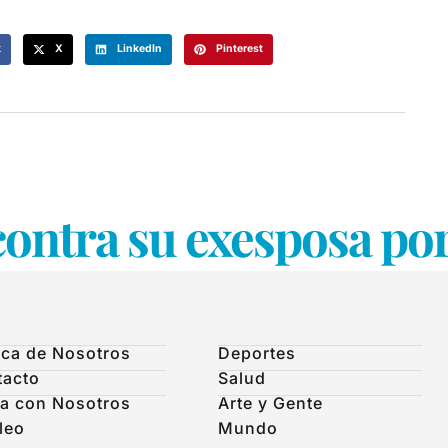
k
X
LinkedIn
Pinterest
 contra su exesposa po
ca de Nosotros
Deportes
tacto
Salud
a con Nosotros
Arte y Gente
leo
Mundo