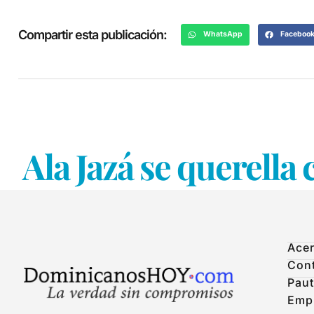
Compartir esta publicación:
WhatsApp
Faceboo
Ala Jazá se querella
Acer
Con
Paut
Emp