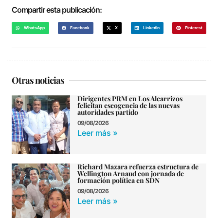
Compartir esta publicación:
WhatsApp
Facebook
X
LinkedIn
Pinterest
Otras noticias
Dirigentes PRM en Los Alcarrizos
felicitan escogencia de las nuevas
autoridades partido
09/08/2026
Leer más »
Richard Mazara refuerza estructura de
Wellington Arnaud con jornada de
formación política en SDN
09/08/2026
Leer más »