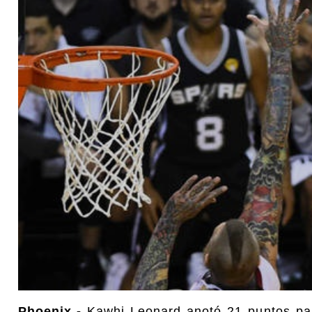
Phoenix.-
Kawhi Leonard anotó 21 puntos par