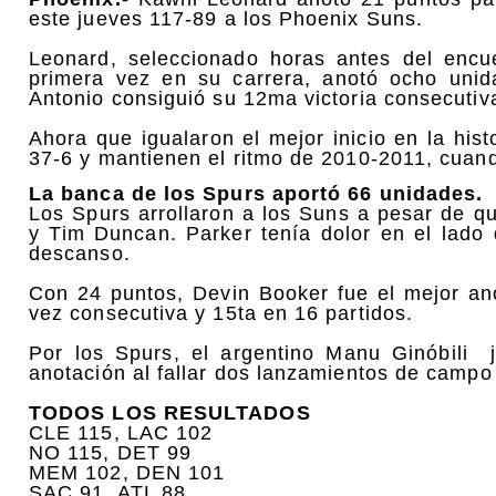
este jueves 117-89 a los Phoenix Suns.
Leonard, seleccionado horas antes del encue
primera vez en su carrera, anotó ocho unid
Antonio consiguió su 12ma victoria consecutiv
Ahora que igualaron el mejor inicio en la hist
37-6 y mantienen el ritmo de 2010-2011, cuan
La banca de los Spurs aportó 66 unidades.
Los Spurs arrollaron a los Suns a pesar de qu
y Tim Duncan. Parker tenía dolor en el lado
descanso.
Con 24 puntos, Devin Booker fue el mejor an
vez consecutiva y 15ta en 16 partidos.
Por los Spurs, el argentino Manu Ginóbili 
anotación al fallar dos lanzamientos de campo
TODOS LOS RESULTADOS
CLE 115, LAC 102
NO 115, DET 99
MEM 102, DEN 101
SAC 91, ATL 88