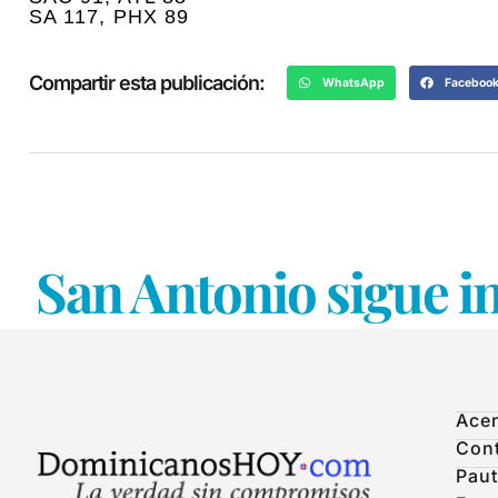
SA 117, PHX 89
Compartir esta publicación:
WhatsApp
Faceboo
San Antonio sigue i
Acer
Con
Paut