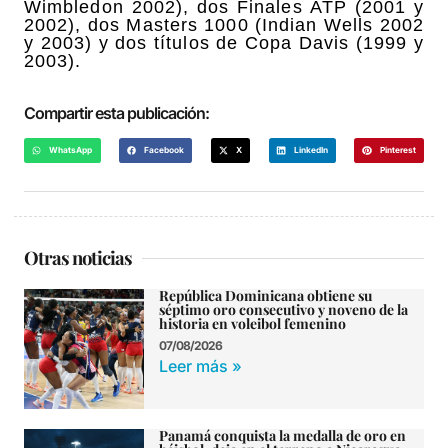
Wimbledon 2002), dos Finales ATP (2001 y
2002), dos Masters 1000 (Indian Wells 2002
y 2003) y dos títulos de Copa Davis (1999 y
2003).
Compartir esta publicación:
WhatsApp
Facebook
X
LinkedIn
Pinterest
Otras noticias
República Dominicana obtiene su
séptimo oro consecutivo y noveno de la
historia en voleibol femenino
07/08/2026
Leer más »
Panamá conquista la medalla de oro en