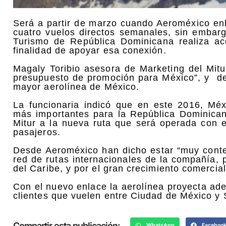
Será a partir de marzo cuando Aeroméxico e
cuatro vuelos directos semanales, sin embar
Turismo de República Dominicana realiza a
finalidad de apoyar esa conexión.
Magaly Toribio asesora de Marketing del Mit
presupuesto de promoción para México”, y des
mayor aerolínea de México.
La funcionaria indicó que en este 2016, M
más importantes para la República Dominican
Mitur a la nueva ruta que será operada con
pasajeros.
Desde Aeroméxico han dicho estar “muy cont
red de rutas internacionales de la compañía, p
del Caribe, y por el gran crecimiento comercia
Con el nuevo enlace la aerolínea proyecta ade
clientes que vuelen entre Ciudad de México y
Compartir esta publicación:
WhatsApp
Faceboo