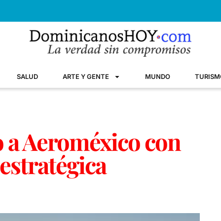
SALUD
ARTE Y GENTE
MUNDO
TURISM
 a Aeroméxico con
estratégica