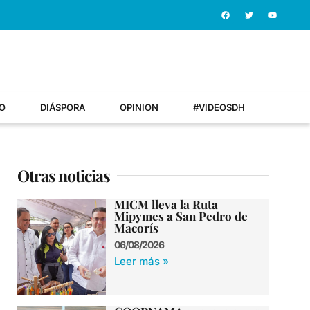
O
DIÁSPORA
OPINION
#VIDEOSDH
Otras noticias
MICM lleva la Ruta
Mipymes a San Pedro de
Macorís
06/08/2026
Leer más »