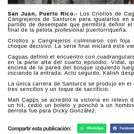
San Juan, Puerto Rico.-
Los Criollos de Cag
Cangrejeros de Santurce para igualarlos en e
partido de desempate que permitirá definir el
final de la pelota profesional puertorriqueña.
Criollos y Cangrejeros culminaron con foja
choque decisivo. La serie final iniciará este vi
Caguas definió el encuentro con cuadrangular
en la parte alta del cuarto episodio. Vidal, 
encima de la pared del bosque izquierdo lue
iniciando la entrada. Acto seguido, Kalish des
La única carrera de Santurce se produjo en el
tres sencillos y un toque de sacrificio.
Matt Capps se acreditó la victoria en relevo 
un hit, cedió un boleto y ponchó a un hombre
derrota fue para Dicky González.
Compartir esta publicación:
WhatsApp
Faceboo