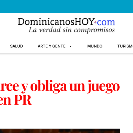
SALUD
ARTE Y GENTE
MUNDO
TURISM
rce y obliga un juego
 en PR