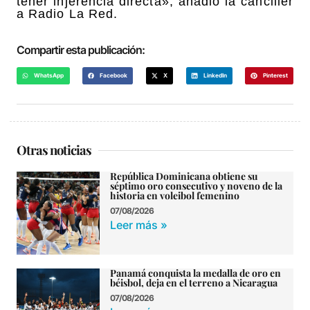
tener injerencia directa», añadió la canciller
a Radio La Red.
Compartir esta publicación:
WhatsApp
Facebook
X
LinkedIn
Pinterest
Otras noticias
República Dominicana obtiene su
séptimo oro consecutivo y noveno de la
historia en voleibol femenino
07/08/2026
Leer más »
Panamá conquista la medalla de oro en
béisbol, deja en el terreno a Nicaragua
07/08/2026