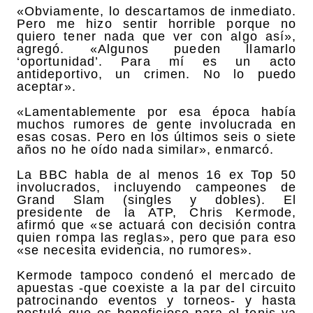
«Obviamente, lo descartamos de inmediato.
Pero me hizo sentir horrible porque no
quiero tener nada que ver con algo así»,
agregó. «Algunos pueden llamarlo
‘oportunidad’. Para mí es un acto
antideportivo, un crimen. No lo puedo
aceptar».
«Lamentablemente por esa época había
muchos rumores de gente involucrada en
esas cosas. Pero en los últimos seis o siete
años no he oído nada similar», enmarcó.
La BBC habla de al menos 16 ex Top 50
involucrados, incluyendo campeones de
Grand Slam (singles y dobles). El
presidente de la ATP, Chris Kermode,
afirmó que «se actuará con decisión contra
quien rompa las reglas», pero que para eso
«se necesita evidencia, no rumores».
Kermode tampoco condenó el mercado de
apuestas -que coexiste a la par del circuito
patrocinando eventos y torneos- y hasta
postuló que es beneficioso para el tenis ya