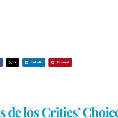
k
X
LinkedIn
Pinterest
 de los Critics’ Choi