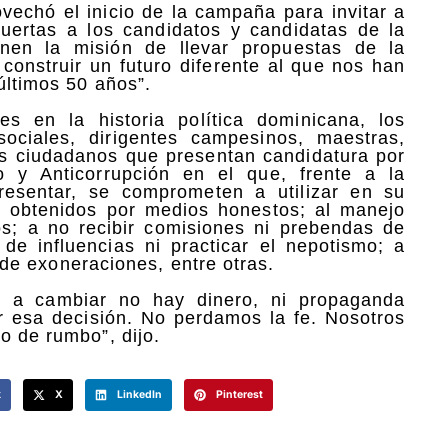
ovechó el inicio de la campaña para invitar a
uertas a los candidatos y candidatas de la
enen la misión de llevar propuestas de la
 construir un futuro diferente al que nos han
últimos 50 años”.
 en la historia política dominicana, los
 sociales, dirigentes campesinos, maestras,
 ciudadanos que presentan candidatura por
 y Anticorrupción en el que, frente a la
esentar, se comprometen a utilizar en su
 y obtenidos por medios honestos; al manejo
os; a no recibir comisiones ni prebendas de
 de influencias ni practicar el nepotismo; a
a de exoneraciones, entre otras.
 a cambiar no hay dinero, ni propaganda
r esa decisión. No perdamos la fe. Nosotros
o de rumbo”, dijo.
k
X
LinkedIn
Pinterest