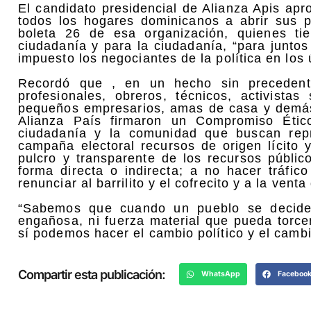
El candidato presidencial de Alianza Apis apr
todos los hogares dominicanos a abrir sus p
boleta 26 de esa organización, quienes ti
ciudadanía y para la ciudadanía, “para juntos
impuesto los negociantes de la política en los 
Recordó que , en un hecho sin precedentes
profesionales, obreros, técnicos, activistas
pequeños empresarios, amas de casa y demás
Alianza País firmaron un Compromiso Ético
ciudadanía y la comunidad que buscan repr
campaña electoral recursos de origen lícito
pulcro y transparente de los recursos públic
forma directa o indirecta; a no hacer tráfico
renunciar al barrilito y el cofrecito y a la vent
“Sabemos que cuando un pueblo se decide
engañosa, ni fuerza material que pueda torce
sí podemos hacer el cambio político y el cambi
Compartir esta publicación:
WhatsApp
Faceboo