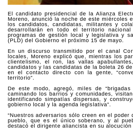
El candidato presidencial de la Alianza Elec
Moreno, anunció la noche de este miércoles e
los candidatos, candidatas, militantes y co
desarrollarán en todo el territorio naciona
programas de gestión local y legislativa y s
(PLD) del Gobierno el próximo 15 de mayo.
En un discurso transmitido por el canal Co
locales, Moreno explicó que, mientras los par
clientelismo, el ron, las vallas apabullant
candidatos y las candidatas de la boleta 26 d
en el contacto directo con la gente, “con
territorio”.
De este modo, agregó, miles de “brigadas d
caminando los barrios y comunidades, visitan
identificando simpatías dispersas, y constr
gobierno local y la agenda legislativa”.
“Nuestros adversarios sólo creen en el poder 
pueblo, que es el único soberano, y al pu
destacó el dirigente aliancista en su alocució