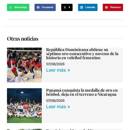
WhatsApp
Facebook
X
LinkedIn
Pinterest
Otras noticias
República Dominicana obtiene su
séptimo oro consecutivo y noveno de la
historia en voleibol femenino
07/08/2026
Leer más »
Panamá conquista la medalla de oro en
béisbol, deja en el terreno a Nicaragua
07/08/2026
Leer más »