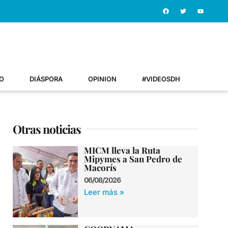
O
DIÁSPORA
OPINION
#VIDEOSDH
Otras noticias
MICM lleva la Ruta
Mipymes a San Pedro de
Macorís
06/08/2026
Leer más »