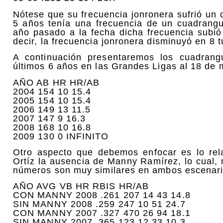
Nótese que su frecuencia jonronera sufrió un
5 años tenía una frecuencia de un cuadrangu
año pasado a la fecha dicha frecuencia subió
decir, la frecuencia jonronera disminuyó en 8 
A continuación presentaremos los cuadrang
últimos 6 años en las Grandes Ligas al 18 de 
AÑO AB HR HR/AB
2004 154 10 15.4
2005 154 10 15.4
2006 149 13 11.5
2007 147 9 16.3
2008 168 10 16.8
2009 130 0 INFINITO
Otro aspecto que debemos enfocar es lo rela
Ortíz la ausencia de Manny Ramírez, lo cual,
números son muy similares en ambos escenar
AÑO AVG VB HR RBIS HR/AB
CON MANNY 2008 .261 207 14 43 14.8
SIN MANNY 2008 .259 247 10 51 24.7
CON MANNY 2007 .327 470 26 94 18.1
SIN MANNY 2007 .365 123 12 33 10.3