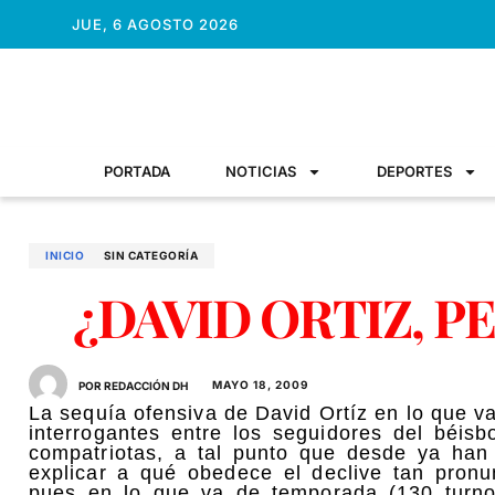
JUE, 6 AGOSTO 2026
PORTADA
NOTICIAS
DEPORTES
INICIO
SIN CATEGORÍA
¿DAVID ORTIZ, P
MAYO 18, 2009
POR REDACCIÓN DH
La sequía ofensiva de David Ortíz en lo que 
interrogantes entre los seguidores del béis
compatriotas, a tal punto que desde ya han 
explicar a qué obedece el declive tan pron
pues en lo que va de temporada (130 turno