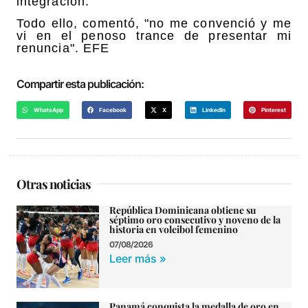
integración.
Todo ello, comentó, "no me convenció y me
vi en el penoso trance de presentar mi
renuncia". EFE
Compartir esta publicación:
WhatsApp
Facebook
X
LinkedIn
Pinterest
Otras noticias
República Dominicana obtiene su
séptimo oro consecutivo y noveno de la
historia en voleibol femenino
07/08/2026
Leer más »
Panamá conquista la medalla de oro en