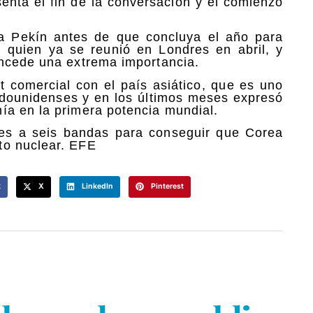
senta el fin de la conversación y el comienzo
 a Pekín antes de que concluya el año para
n quien ya se reunió en Londres en abril, y
oncede una extrema importancia.
t comercial con el país asiático, que es uno
adounidenses y en los últimos meses expresó
ía en la primera potencia mundial.
nes a seis bandas para conseguir que Corea
to nuclear. EFE
k
X
LinkedIn
Pinterest