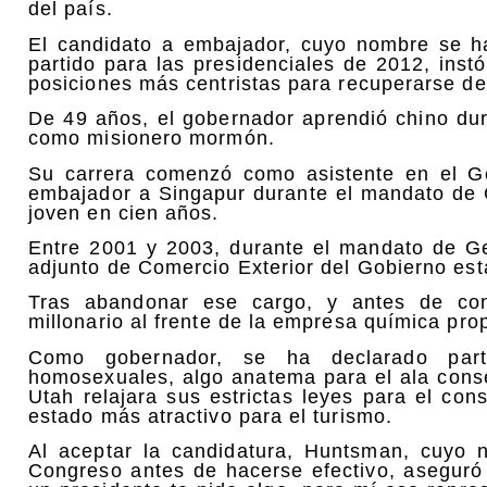
del país.
El candidato a embajador, cuyo nombre se h
partido para las presidenciales de 2012, inst
posiciones más centristas para recuperarse de
De 49 años, el gobernador aprendió chino du
como misionero mormón.
Su carrera comenzó como asistente en el 
embajador a Singapur durante el mandato de
joven en cien años.
Entre 2001 y 2003, durante el mandato de G
adjunto de Comercio Exterior del Gobierno es
Tras abandonar ese cargo, y antes de con
millonario al frente de la empresa química pro
Como gobernador, se ha declarado parti
homosexuales, algo anatema para el ala cons
Utah relajara sus estrictas leyes para el con
estado más atractivo para el turismo.
Al aceptar la candidatura, Huntsman, cuyo 
Congreso antes de hacerse efectivo, aseguró