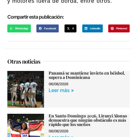
y motores fuera de borda, entre otros.
Compartir esta publicación:
WhatsApp
Facebook
X
LinkedIn
Pinterest
Otras noticias
Panamá se mantiene invicto en béisbol,
supera a Dominicana
06/08/2026
Leer más »
En Santo Domingo 2026, Liranyi Alonso
demuestra que ningún obstáculo es más
rápido que los sueños
06/08/2026