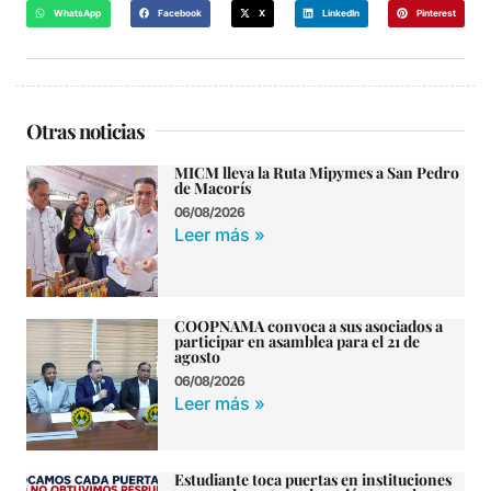
WhatsApp
Facebook
X
LinkedIn
Pinterest
Otras noticias
MICM lleva la Ruta Mipymes a San Pedro
de Macorís
06/08/2026
Leer más »
COOPNAMA convoca a sus asociados a
participar en asamblea para el 21 de
agosto
06/08/2026
Leer más »
Estudiante toca puertas en instituciones