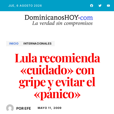
JUE, 6 AGOSTO 2026
INICIO
INTERNACIONALES
Lula recomienda
«cuidado» con
gripe y evitar el
«pánico»
POR EFE
MAYO 11, 2009