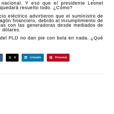
co nacional. Y eso que el presidente Leonel
 quedará resuelto todo. ¿Cómo?
io eléctrico advirtieron que el suministro de
pagón financiero, debido al incumplimiento de
oras con las generadoras desde mediados de
 dólares.
 del PLD no dan pie con bola en nada. ¿Qué
k
X
LinkedIn
Pinterest