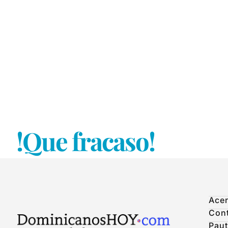
!Que fracaso!
Acer
Con
Paut