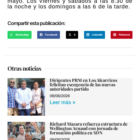
mayo. Los viernes y sábados a las 8:30 de
la noche y los domingos a las 6 de la tarde.
Compartir esta publicación:
WhatsApp
Facebook
X
LinkedIn
Pinterest
Otras noticias
Dirigentes PRM en Los Alcarrizos
felicitan escogencia de las nuevas
autoridades partido
09/08/2026
Leer más »
Richard Mazara refuerza estructura de
Wellington Arnaud con jornada de
formación política en SDN
09/08/2026