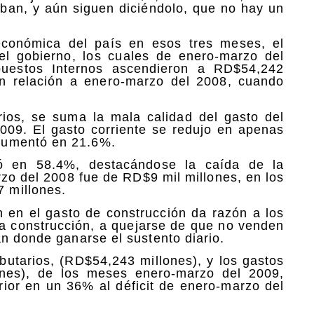
ban, y aún siguen diciéndolo, que no hay un
económica del país en esos tres meses, el
del gobierno, los cuales de enero-marzo del
uestos Internos ascendieron a RD$54,242
on relación a enero-marzo del 2008, cuando
arios, se suma la mala calidad del gasto del
009. El gasto corriente se redujo en apenas
aumentó en 21.6%.
yó en 58.4%, destacándose la caída de la
zo del 2008 fue de RD$9 mil millones, en los
 millones.
n en el gasto de construcción da razón a los
 la construcción, a quejarse de que no venden
n donde ganarse el sustento diario.
ributarios, (RD$54,243 millones), y los gastos
lones), de los meses enero-marzo del 2009,
rior en un 36% al déficit de enero-marzo del