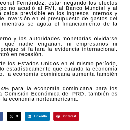
Leonel Fernández, estar negando los efectos
empo no acudió al FMI, al Banco Mundial y al
caída previsible en los ingresos internos y
e inversión en el presupuesto de gastos del
, mientras se agota el financiamiento de la
ierno y las autoridades monetarias olvidarse
de que nadie engañan, ni empresarios ni
rque si faltara la evidencia internacional,
tró en recesión.
de los Estados Unidos en el mismo período,
do estadísticamente que cuando la economía
to, la economía dominicana aumenta también
.74% para la economía dominicana para los
la Comisión Económica del PRD, también es
e la economía norteamericana.
k
X
LinkedIn
Pinterest